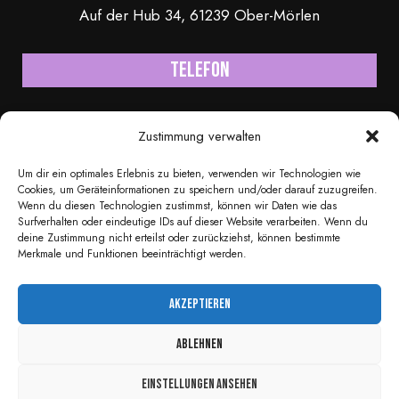
Auf der Hub 34, 61239 Ober-Mörlen
Telefon
+49 170 6232246
Zustimmung verwalten
Mail
Um dir ein optimales Erlebnis zu bieten, verwenden wir Technologien wie
Cookies, um Geräteinformationen zu speichern und/oder darauf zuzugreifen.
Wenn du diesen Technologien zustimmst, können wir Daten wie das
info@thomagic.com
Surfverhalten oder eindeutige IDs auf dieser Website verarbeiten. Wenn du
deine Zustimmung nicht erteilst oder zurückziehst, können bestimmte
Merkmale und Funktionen beeinträchtigt werden.
Akzeptieren
© Copyright 2021 - 2026 Thomas Gries. All Rights
Ablehnen
Reserved.
Einstellungen ansehen
Impressum
-
Datenschutzerklärung
- Designed by