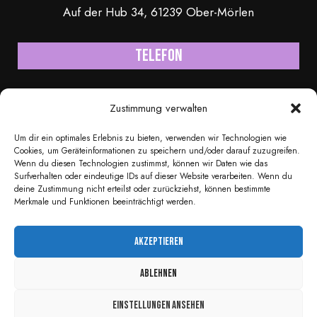
Auf der Hub 34, 61239 Ober-Mörlen
Telefon
+49 170 6232246
Zustimmung verwalten
Mail
Um dir ein optimales Erlebnis zu bieten, verwenden wir Technologien wie
Cookies, um Geräteinformationen zu speichern und/oder darauf zuzugreifen.
Wenn du diesen Technologien zustimmst, können wir Daten wie das
info@thomagic.com
Surfverhalten oder eindeutige IDs auf dieser Website verarbeiten. Wenn du
deine Zustimmung nicht erteilst oder zurückziehst, können bestimmte
Merkmale und Funktionen beeinträchtigt werden.
Akzeptieren
© Copyright 2021 - 2026 Thomas Gries. All Rights
Ablehnen
Reserved.
Einstellungen ansehen
Impressum
-
Datenschutzerklärung
- Designed by